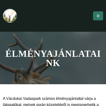
ÉLMÉNYAJÁNLATAI
NK
A Vácdukai Vadaspark számos élményajánlattal várja a
látogatókat, melyek során közelebbről is megismerhetik a